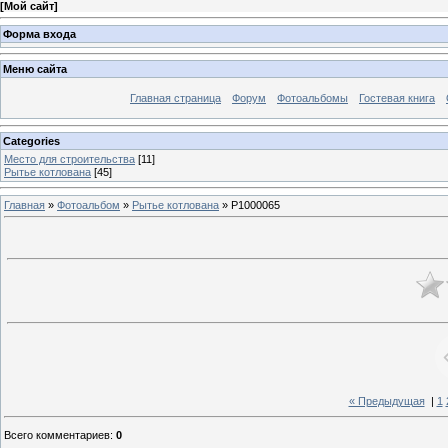
[
Мой сайт
]
Форма входа
Меню сайта
Главная страница
Форум
Фотоальбомы
Гостевая книга
Categories
Место для строительства
[11]
Рытье котлована
[45]
Главная
»
Фотоальбом
»
Рытье котлована
» P1000065
« Предыдущая
|
1
Всего комментариев
:
0