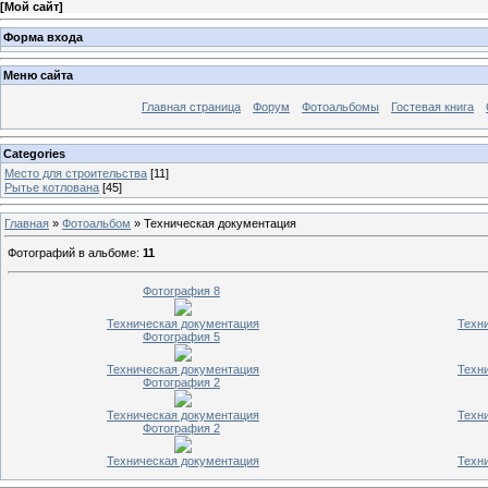
[
Мой сайт
]
Форма входа
Меню сайта
Главная страница
Форум
Фотоальбомы
Гостевая книга
Categories
Место для строительства
[11]
Рытье котлована
[45]
Главная
»
Фотоальбом
» Техническая документация
Фотографий в альбоме
:
11
Фотография 8
Техническая документация
Техн
Фотография 5
Техническая документация
Техн
Фотография 2
Техническая документация
Техн
Фотография 2
Техническая документация
Техн